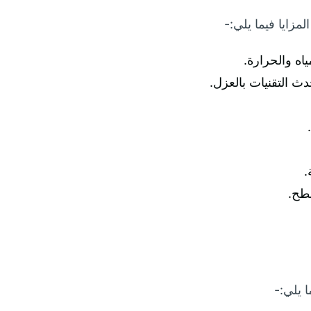
زايا فيما يلي:-
ه والحرارة.
 التقنيات بالعزل.
.
سطح.
 يلي:-